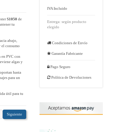
IVA Incluido
éster
S1050
de
Entrega: según producto
antener tu
elegido
hacia abajo,
Condiciones de Envío
 y el consumo
Garantía Fabricante
ta en PVC con
reviene algas y
Pago Seguro
soportan hasta
Política de Devoluciones
najes para un

da útil para tu
Siguiente