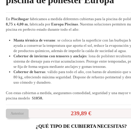
piscina de poliéster Europa
En
Piscihogar
fabricamos a medida diferentes cubiertas para la piscina de poli
8,75 x 4,00 m
, fabricada por
Europa Piscinas
. Nuestras soluciones permiten m
piscina en perfecto estado durante todo el año:
Manta térmica de verano
: se coloca sobre la superficie con las burbujas 
ayuda a conservar la temperatura que aporta el sol, reduce la evaporación
de productos químicos, además de impedir la caída de suciedad al agua.
Cobertor de invierno con tensores y anclajes
: lona de poliéster recubier
sistema de drenaje para evitar acumulaciones. Protege entre temporadas, p
se fija de forma segura mediante anclajes y gomas tensoras.
Cobertor de barras
: válido para todo el año, con barras de aluminio que 
80 kg, ofreciendo máxima seguridad. Dispone de refuerzo perimetral y dre
uso cómodo y duradero.
Con estas cubiertas a medida, aseguramos comodidad, seguridad y una mayor vi
piscina modelo
S1050.
239,89 €
Anterior
¿QUÉ TIPO DE CUBIERTA NECESITAS?