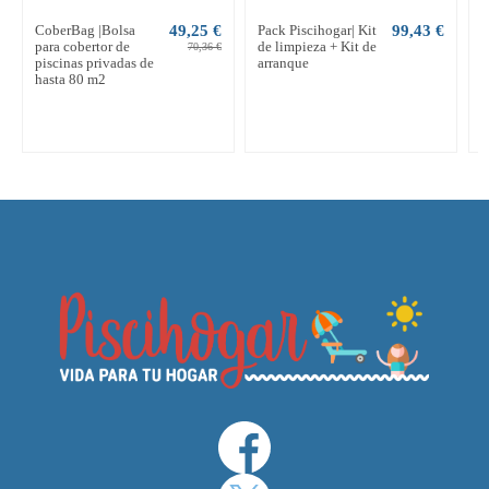
CoberBag |Bolsa
49,25 €
Pack Piscihogar| Kit
99,43 €
K
para cobertor de
de limpieza + Kit de
p
70,36 €
piscinas privadas de
arranque
C
hasta 80 m2