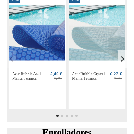
AcuaBubble Azul
5,46 €
AcuaBubble Crystal
6,22 €
Manta Térmica
Manta Térmica
M
6,82 €
7,77 €
Enrolladores