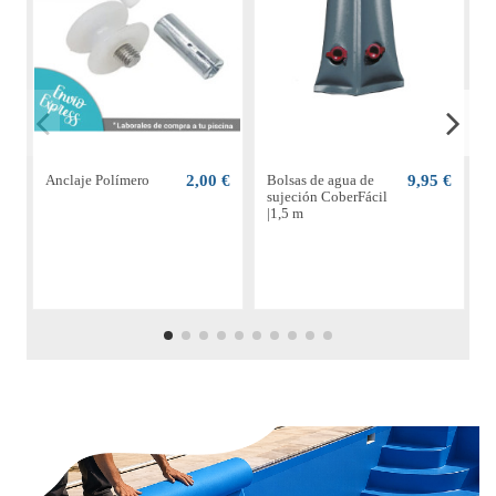
Anclaje Polímero
2,00 €
Bolsas de agua de
9,95 €
C
sujeción CoberFácil
t
|1,5 m
d