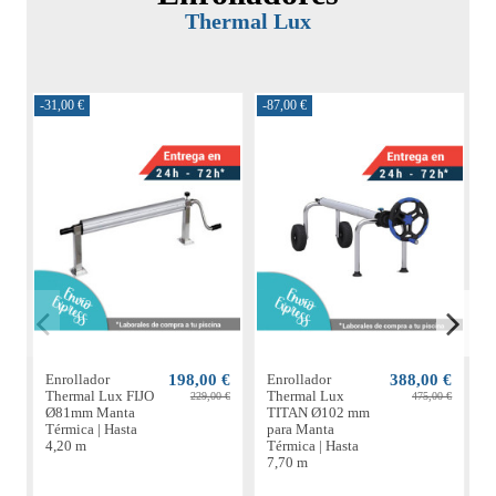
Thermal Lux
-31,00 €
-87,00 €
-6
Enrollador
198,00 €
Enrollador
388,00 €
E
Thermal Lux FIJO
Thermal Lux
229,00 €
475,00 €
Ø81mm Manta
TITAN Ø102 mm
Térmica | Hasta
para Manta
M
4,20 m
Térmica | Hasta
H
7,70 m