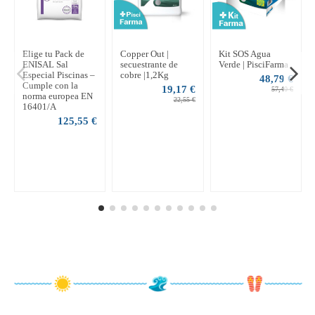
Elige tu Pack de
Copper Out |
Kit SOS Agua
ENISAL Sal
secuestrante de
Verde | PisciFarma
Especial Piscinas –
cobre |1,2Kg
48,79 €
Cumple con la
19,17 €
57,40 €
norma europea EN
22,55 €
16401/A
125,55 €