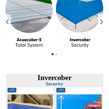
Invercober
Security
-15%
-10%
-