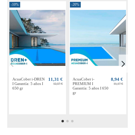
-10%
-20%
-
AcuaCober i-DREN
11,31 €
AcuaCober i-
8,94 €
A
I Garantía: 5 años I
PREMIUM I
S
12,57 €
11,17 €
650 gr
Garantía: 5 años I 650
4
gr