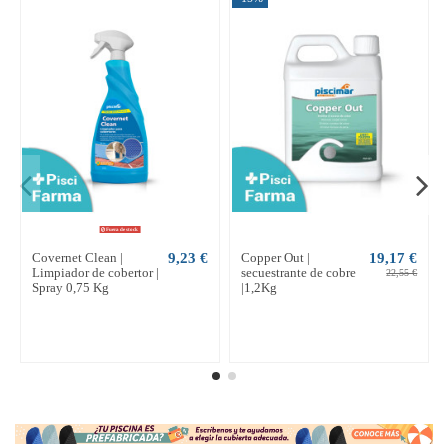
Fuera de stock
Covernet Clean |
9,23 €
Copper Out |
19,17 €
Limpiador de cobertor |
secuestrante de cobre
22,55 €
Spray 0,75 Kg
|1,2Kg