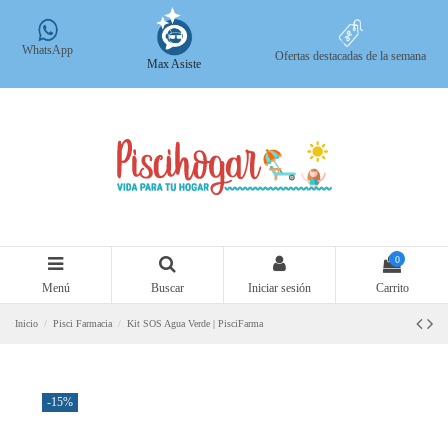
WhatsApp
Ofertas destacadas de la semana
Max Asiste
0
Menú
Buscar
Iniciar sesión
Carrito
Inicio
Pisci Farmacia
Kit SOS Agua Verde | PisciFarma
-15%