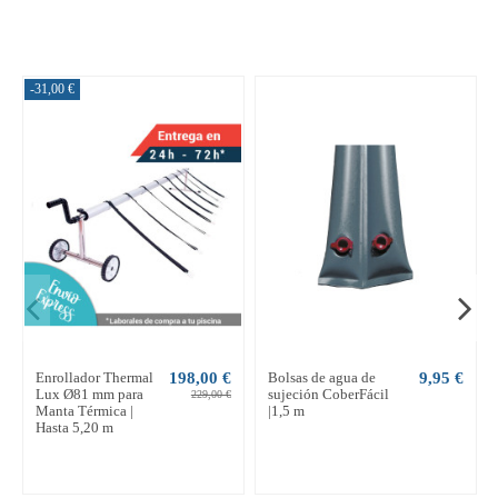
-31,00 €
Enrollador Thermal
198,00 €
Bolsas de agua de
9,95 €
Lux Ø81 mm para
sujeción CoberFácil
229,00 €
Manta Térmica |
|1,5 m
Hasta 5,20 m