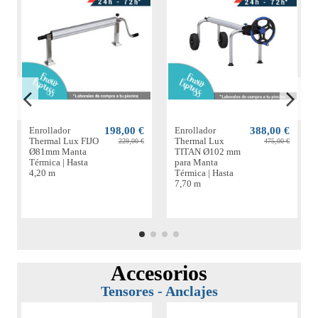
Enrollador
198,00 €
Enrollador
388,00 €
Thermal Lux FIJO
Thermal Lux
229,00 €
475,00 €
Ø81mm Manta
TITAN Ø102 mm
Térmica | Hasta
para Manta
4,20 m
Térmica | Hasta
7,70 m
Accesorios
Tensores - Anclajes