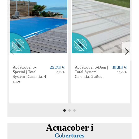
AcuaCober S-
25,73 €
AcuaCober S-Dren |
38,03 €
A
Special | Total
Total System |
P
32,16 €
42,26 €
System | Garantía: 4
Garantía: 5 años
S
años
a
Acuacober i
Cobertores