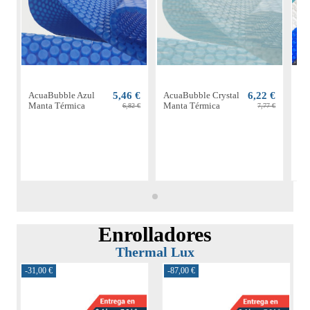
AcuaBubble Azul
5,46 €
AcuaBubble Crystal
6,22 €
Ac
Manta Térmica
Manta Térmica
Ma
6,82 €
7,77 €
Enrolladores
Thermal Lux
-31,00 €
-87,00 €