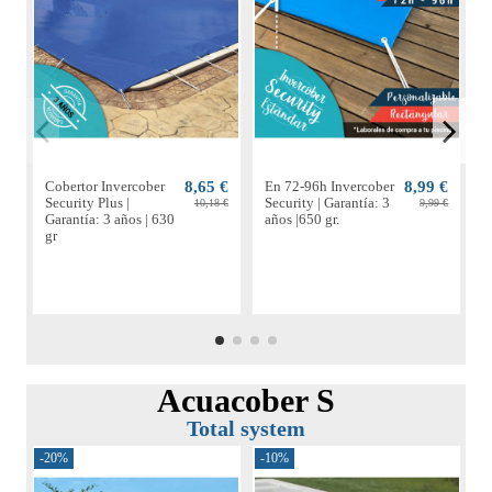
Cobertor Invercober
8,65 €
En 72-96h Invercober
8,99 €
C
Security Plus |
Security | Garantía: 3
S
10,18 €
9,99 €
Garantía: 3 años | 630
años |650 gr.
G
gr
g
Acuacober S
Total system
-20%
-10%
-