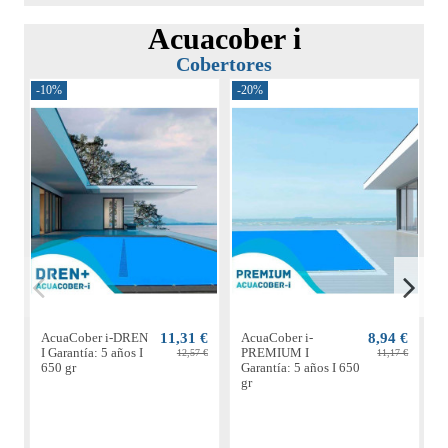
Acuacober i
Cobertores
-10%
-20%
-
AcuaCober i-DREN
11,31 €
AcuaCober i-
8,94 €
A
I Garantía: 5 años I
PREMIUM I
S
12,57 €
11,17 €
650 gr
Garantía: 5 años I 650
4
gr