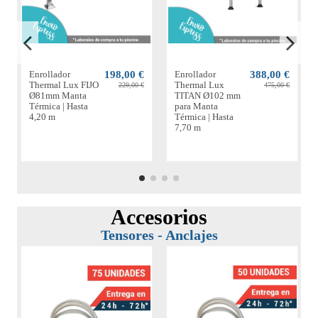
Enrollador
198,00 €
Enrollador
388,00 €
Thermal Lux FIJO
Thermal Lux
229,00 €
475,00 €
Ø81mm Manta
TITAN Ø102 mm
Térmica | Hasta
para Manta
4,20 m
Térmica | Hasta
7,70 m
Accesorios
Tensores - Anclajes