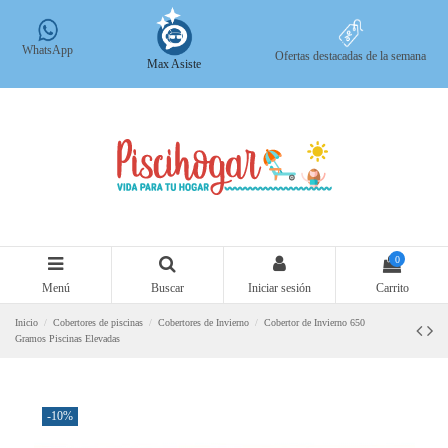
WhatsApp
Ofertas destacadas de la semana
Max Asiste
0
Menú
Buscar
Iniciar sesión
Carrito
Inicio
Cobertores de piscinas
Cobertores de Invierno
Cobertor de Invierno 650
Gramos Piscinas Elevadas
-10%