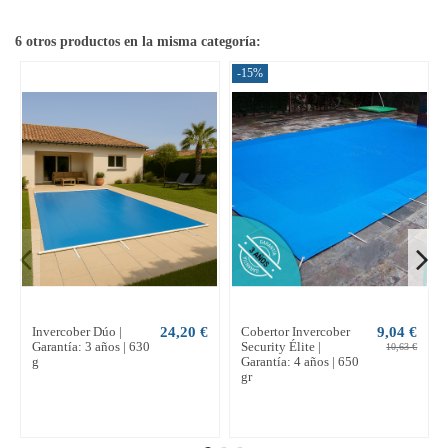
6 otros productos en la misma categoría:
-15%
Invercober Dúo |
24,20 €
Cobertor Invercober
9,04 €
Garantía: 3 años | 630
Security Élite |
10,63 €
g
Garantía: 4 años | 650
gr