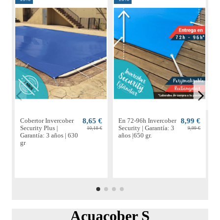
Cobertor Invercober
8,65 €
En 72-96h Invercober
8,99 €
C
Security Plus |
Security | Garantía: 3
S
10,18 €
9,99 €
Garantía: 3 años | 630
años |650 gr.
G
gr
g
Acuacober S