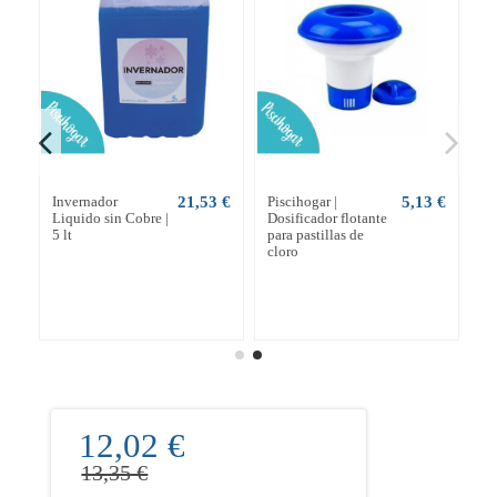
 €
Invernador
21,53 €
Piscihogar |
5,13 €
Liquido sin Cobre |
Dosificador flotante
5 lt
para pastillas de
cloro
12,02 €
13,35 €