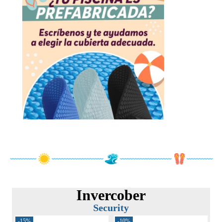
Invercober
Security
-15%
-10%
-