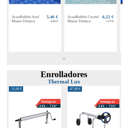
AcuaBubble Azul
5,46 €
AcuaBubble Crystal
6,22 €
Ac
Manta Térmica
Manta Térmica
Ma
6,82 €
7,77 €
Enrolladores
Thermal Lux
-31,00 €
-87,00 €