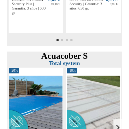
Security Plus |
Security | Garantía: 3
S
10,18 €
9,99 €
Garantía: 3 años | 630
años |650 gr.
G
gr
g
Acuacober S
Total system
-20%
-10%
-