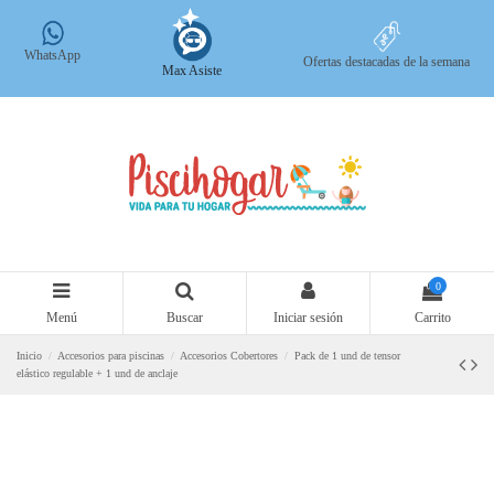
WhatsApp
Ofertas destacadas de la semana
Max Asiste
0
Menú
Buscar
Iniciar sesión
Carrito
Inicio
Accesorios para piscinas
Accesorios Cobertores
Pack de 1 und de tensor
elástico regulable + 1 und de anclaje