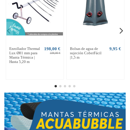
Enrollador Thermal
198,00 €
Bolsas de agua de
9,95 €
Lux Ø81 mm para
sujeción CoberFácil
229,00 €
Manta Térmica |
|1,5 m
Hasta 5,20 m