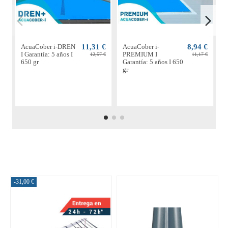
AcuaCober i-DREN
11,31 €
AcuaCober i-
8,94 €
A
I Garantía: 5 años I
PREMIUM I
S
12,57 €
11,17 €
650 gr
Garantía: 5 años I 650
4
gr
-31,00 €