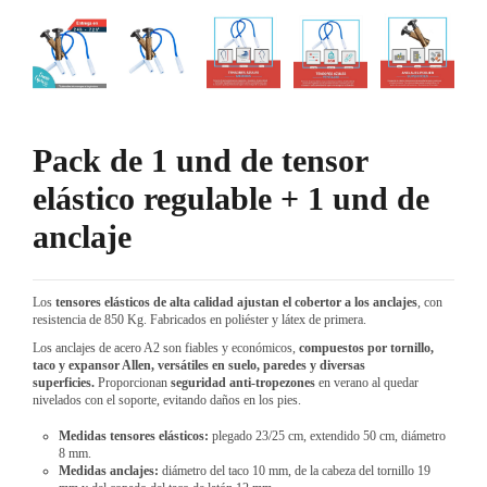
Pack de 1 und de tensor
elástico regulable + 1 und de
anclaje
Los
tensores elásticos de alta calidad ajustan el cobertor a los anclajes
, con
resistencia de 850 Kg. Fabricados en poliéster y látex de primera.
Los anclajes de acero A2 son fiables y económicos,
compuestos por tornillo,
taco y expansor Allen, versátiles en suelo, paredes y diversas
superficies.
Proporcionan
seguridad anti-tropezones
en verano al quedar
nivelados con el soporte, evitando daños en los pies.
Medidas tensores elásticos:
plegado 23/25 cm, extendido 50 cm, diámetro
8 mm.
Medidas anclajes:
diámetro del taco 10 mm, de la cabeza del tornillo 19