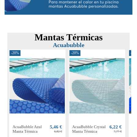
Mantas Térmicas
Acuabubble
-20%
-20%
-30
AcuaBubble Azul
5,46 €
AcuaBubble Crystal
6,22 €
Ac
Manta Térmica
Manta Térmica
Ma
6,82 €
7,77 €