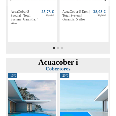
AcuaCober S-
25,73 €
AcuaCober S-Dren |
38,03 €
A
Special | Total
Total System |
P
32,16 €
42,26 €
System | Garantía: 4
Garantía: 5 años
S
años
a
Acuacober i
Cobertores
-10%
-20%
-