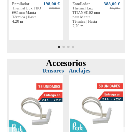
Enrollador
198,00 €
Enrollador
388,00 €
Thermal Lux FIJO
Thermal Lux
229,00 €
475,00 €
Ø81mm Manta
TITAN Ø102 mm
Térmica | Hasta
para Manta
4,20 m
Térmica | Hasta
7,70 m
Accesorios
Tensores - Anclajes