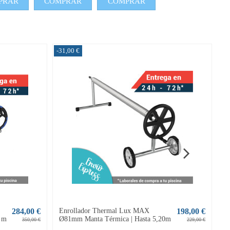
PRAR
COMPRAR
COMPRAR
-31,00 €
-1
284,00 €
Enrollador Thermal Lux MAX
198,00 €
E
2 m
Ø81mm Manta Térmica | Hasta 5,20m
Ma
350,00 €
229,00 €