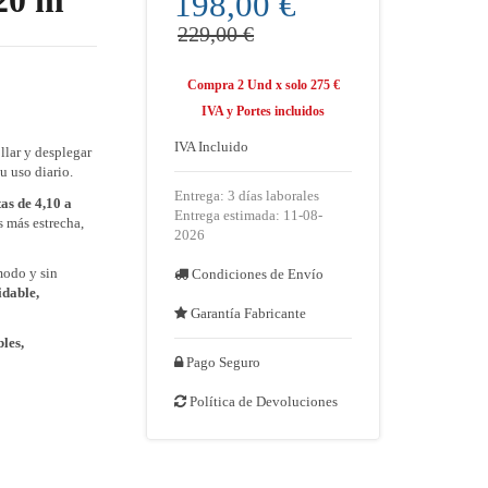
20 m
198,00 €
229,00 €
Compra 2 Und x solo 275 €
IVA y Portes incluidos
IVA Incluido
llar y desplegar
u uso diario.
Entrega: 3 días laborales
as de 4,10 a
Entrega estimada: 11-08-
s más estrecha,
2026
modo y sin
Condiciones de Envío
idable,
Garantía Fabricante
bles,
Pago Seguro
Política de Devoluciones
