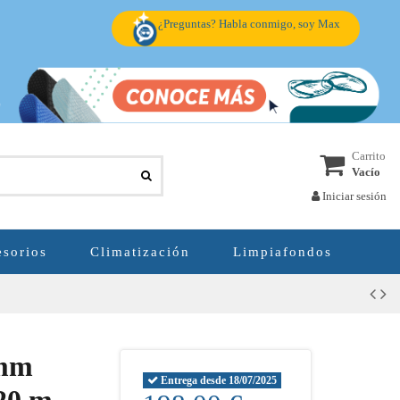
¿Preguntas? Habla conmigo, soy Max
Carrito
Vacío
Iniciar sesión
sorios
Climatización
Limpiafondos
 mm
Entrega desde 18/07/2025