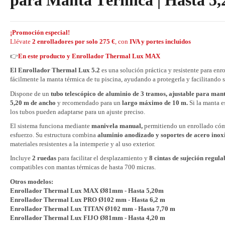
para Manta Térmica | Hasta 5,
¡Promoción especial!
Llévate
2 enrolladores por solo 275 €
, con
IVA y portes incluidos
👉
En este producto y
Enrollador Thermal Lux MAX
El Enrollador Thermal Lux 5.2
es una solución práctica y resistente para enro
fácilmente la manta térmica de tu piscina, ayudando a protegerla y facilitando s
Dispone de un
tubo telescópico de aluminio de 3 tramos, ajustable para mant
5,20 m de ancho
y recomendado para un
largo máximo de 10 m.
Si la manta e
los tubos pueden adaptarse para un ajuste preciso.
El sistema funciona mediante
manivela manual,
permitiendo un enrollado có
esfuerzo. Su estructura combina
aluminio anodizado y soportes de acero inox
materiales resistentes a la intemperie y al uso exterior.
Incluye
2 ruedas
para facilitar el desplazamiento y
8 cintas de sujeción regula
compatibles con mantas térmicas de hasta 700 micras.
Otros modelos:
Enrollador Thermal Lux MAX Ø81mm - Hasta 5,20m
Enrollador Thermal Lux PRO Ø102 mm - Hasta 6,2 m
Enrollador Thermal Lux TITAN Ø102 mm - Hasta 7,70 m
Enrollador Thermal Lux FIJO Ø81mm - Hasta 4,20 m