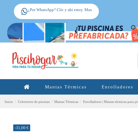
¿Por WhatsApp? Clic y ahi estoy. Max
Mantas Térmicas
Enrolladores
Inicio
Cobertores de piscinas
Mantas Térmicas
Enrolladores | Mantas térmicas para pi
-31,00 €