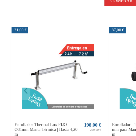
COMPRAR
-31,00 €
-87,00 €
Enrollador Thermal Lux FIJO
198,00 €
Enrollador 
Ø81mm Manta Térmica | Hasta 4,20
mm para Mant
229,00 €
m
m