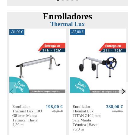
Enrolladores
Thermal Lux
-31,00 €
-87,00 €
-6
Enrollador
198,00 €
Enrollador
388,00 €
E
Thermal Lux FIJO
Thermal Lux
229,00 €
475,00 €
Ø81mm Manta
TITAN Ø102 mm
Térmica | Hasta
para Manta
M
4,20 m
Térmica | Hasta
H
7,70 m