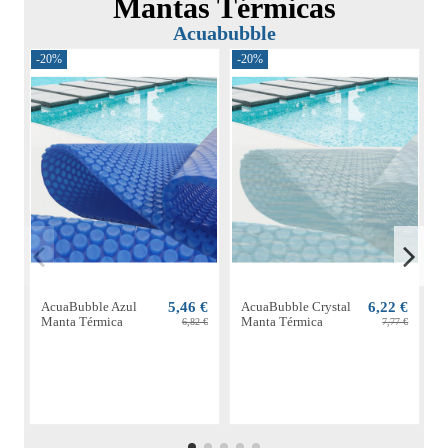
Mantas Térmicas
Acuabubble
-20%
-20%
-
AcuaBubble Azul
5,46 €
AcuaBubble Crystal
6,22 €
Manta Térmica
Manta Térmica
M
6,82 €
7,77 €