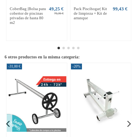
CoberBag |Bolsa para
49,25 €
Pack Piscihogar| Kit
99,43 €
cobertor de piscinas
de limpieza + Kit de
70,36 €
privadas de hasta 80
arranque
m2
6 otros productos en la misma categoría:
-31,00 €
-20%