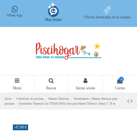
WhatsApp
Ofertas destacadas de la semana
Max Asiste
0
Menú
Buscar
Iniciar sesión
Carrito
Inicio
Cobertores de piscinas
Mantas Térmicas
Enrolladores | Mantas térmicas para
piscinas
Enrollador Thermal Lux TITAN Ø102 mm para Manta Térmica | Hasta 7,70 m
-87,00 €