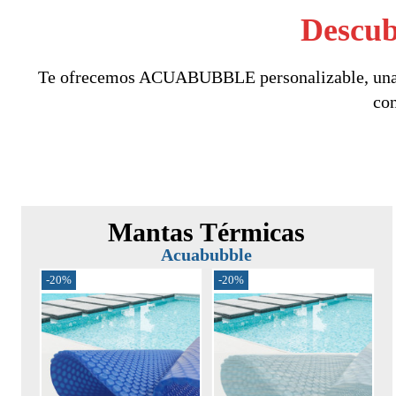
Descub
Te ofrecemos ACUABUBBLE personalizable, una fun
con
Mantas Térmicas
Acuabubble
-20%
-20%