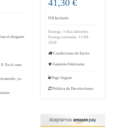
41,30 €
IVA Incluido
Entrega: 3 días laborales
itar el desgaste
Entrega estimada: 11-08-
2026
Condiciones de Envío
Garantía Fabricante
8. En el caso
Pago Seguro
nícanoslo, ya
Política de Devoluciones

olores