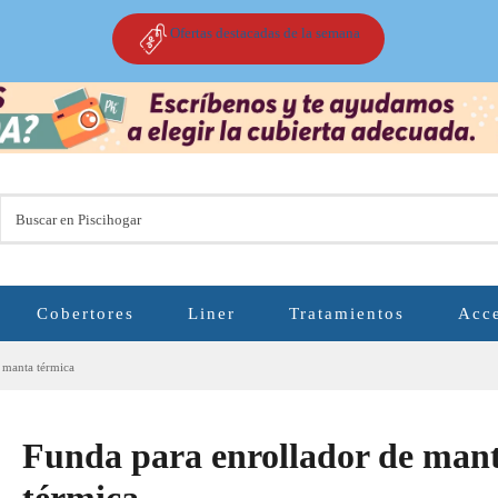
Ofertas destacadas de la semana
Cobertores
Liner
Tratamientos
Acce
 manta térmica
Funda para enrollador de man