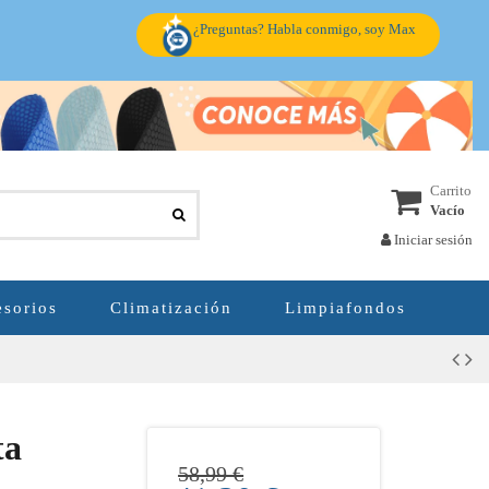
¿Preguntas? Habla conmigo, soy Max
Carrito
Vacío
Iniciar sesión
sorios
Climatización
Limpiafondos
ta
58,99 €