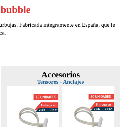
abubble
rbujas. Fabricada íntegramente en España, que le
ica.
Accesorios
Tensores - Anclajes
6,00 €
-31,00 €
-15%