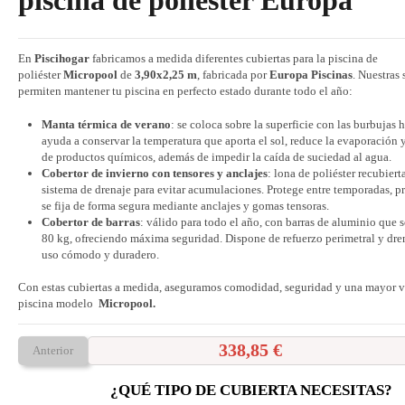
piscina de poliéster Europa
En
Piscihogar
fabricamos a medida diferentes cubiertas para la piscina de
poliéster
Micropool
de
3,90x2,25 m
, fabricada por
Europa Piscinas
. Nuestras
permiten mantener tu piscina en perfecto estado durante todo el año:
Manta térmica de verano
: se coloca sobre la superficie con las burbujas 
ayuda a conservar la temperatura que aporta el sol, reduce la evaporación
de productos químicos, además de impedir la caída de suciedad al agua.
Cobertor de invierno con tensores y anclajes
: lona de poliéster recubier
sistema de drenaje para evitar acumulaciones. Protege entre temporadas, p
se fija de forma segura mediante anclajes y gomas tensoras.
Cobertor de barras
: válido para todo el año, con barras de aluminio que 
80 kg, ofreciendo máxima seguridad. Dispone de refuerzo perimetral y dre
uso cómodo y duradero.
Con estas cubiertas a medida, aseguramos comodidad, seguridad y una mayor vi
piscina modelo
Micropool.
338,85 €
Anterior
¿QUÉ TIPO DE CUBIERTA NECESITAS?