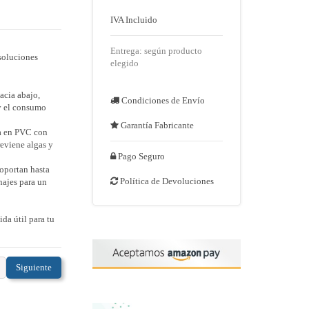
IVA Incluido
Entrega: según producto
 soluciones
elegido
hacia abajo,
Condiciones de Envío
 y el consumo
Garantía Fabricante
ta en PVC con
reviene algas y
Pago Seguro
soportan hasta
Política de Devoluciones
najes para un

da útil para tu
Siguiente