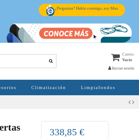
¿Preguntas? Habla conmigo, soy Max
Carrito
Vacío
Iniciar sesión
sorios
Climatización
Limpiafondos
ertas
338,85 €