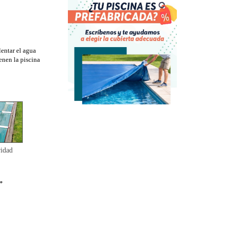
lentar el agua
enen la piscina
idad
”