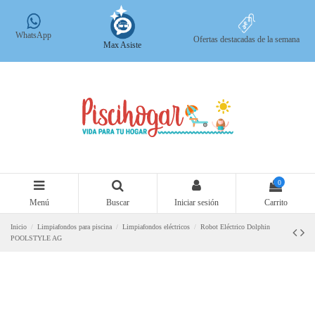
WhatsApp
Ofertas destacadas de la semana
Max Asiste
0
Menú
Buscar
Iniciar sesión
Carrito
Inicio
Limpiafondos para piscina
Limpiafondos eléctricos
Robot Eléctrico Dolphin
POOLSTYLE AG