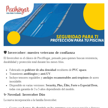
🛡 Invercober: nuestro veterano de confianza
El
Invercober
es el clásico de PisciHogar, pensado para quienes buscan resistencia,
durabilidad y protección total durante los meses fríos.
Fabricado en
poliéster de alta densidad
recubierto de
PVC opaco
.
Tratamiento
antifúngico
y
anti-UV
.
Incluye tensores regulables y
anclajes escamoteables anti-tropiezos
de acero
inoxidable.
Disponible en varias versiones:
Security, Plus, Élite, Forte o Especial Dren
,
todas con garantía de 3 a 5 años dependiendo del modelo.
✨ Novedad:
Invercober Dúo
La nueva incorporación a la familia Invercober.
Cuenta con
barras de aluminio en los extremos
para mayor tensión y firmeza.