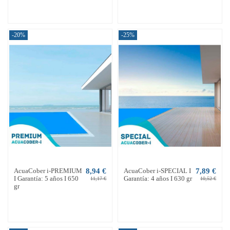
-20%
-25%
AcuaCober i-PREMIUM
8,94 €
AcuaCober i-SPECIAL I
7,89 €
I Garantía: 5 años I 650
Garantía: 4 años I 630 gr
11,17 €
10,52 €
gr