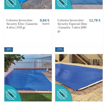
Cobertor Invercober
9,04 €
Cobertor Invercober
12,70 €
Security Élite | Garantía:
Security Especial Dren
10,63 €
4 años | 650 gr
| Garantía: 5 años |680
gr.
-20%
-15%