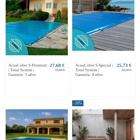
AcuaCober S-Premium
27,68 €
AcuaCober S-Special |
25,73 €
| Total System |
Total System |
34,60 €
32,16 €
Garantía: 5 años
Garantía: 4 años
-20%