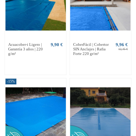
Acuacober-i Ligero |
9,90 €
CoberFácil | Cobertor
9,96 €
Garantía 3 años | 220
SIN Anclajes | Rafia
12,45 €
g/m²
Forte 220 gr/m²
-15%