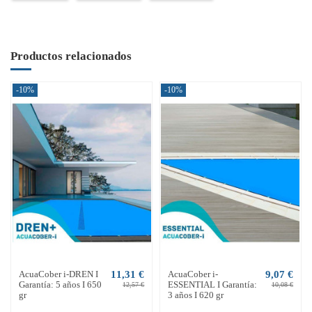
Productos relacionados
-10%
-10%
AcuaCober i-DREN I
11,31 €
AcuaCober i-
9,07 €
Garantía: 5 años I 650
ESSENTIAL I Garantía:
12,57 €
10,08 €
gr
3 años I 620 gr