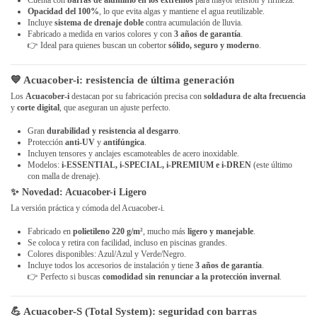
Opacidad del 100%
, lo que evita algas y mantiene el agua reutilizable.
Incluye
sistema de drenaje doble
contra acumulación de lluvia.
Fabricado a medida en varios colores y con
3 años de garantía
.
👉 Ideal para quienes buscan un cobertor
sólido, seguro y moderno
.
💙 Acuacober-i: resistencia de última generación
Los
Acuacober-i
destacan por su fabricación precisa con
soldadura de alta frecuencia
y
corte digital
, que aseguran un ajuste perfecto.
Gran
durabilidad y resistencia al desgarro
.
Protección
anti-UV
y
antifúngica
.
Incluyen tensores y anclajes escamoteables de acero inoxidable.
Modelos:
i-ESSENTIAL, i-SPECIAL, i-PREMIUM e i-DREN
(este último
con malla de drenaje).
✨ Novedad:
Acuacober-i Ligero
La versión práctica y cómoda del Acuacober-i.
Fabricado en
polietileno 220 g/m²
, mucho más
ligero y manejable
.
Se coloca y retira con facilidad, incluso en piscinas grandes.
Colores disponibles: Azul/Azul y Verde/Negro.
Incluye todos los accesorios de instalación y tiene
3 años de garantía
.
👉 Perfecto si buscas
comodidad sin renunciar a la protección invernal
.
💪 Acuacober-S (Total System): seguridad con barras