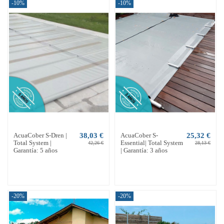
-10%
-10%
AcuaCober S-Dren |
38,03 €
AcuaCober S-
25,32 €
Total System |
Essential| Total System
42,26 €
28,13 €
Garantía: 5 años
| Garantía: 3 años
-20%
-20%