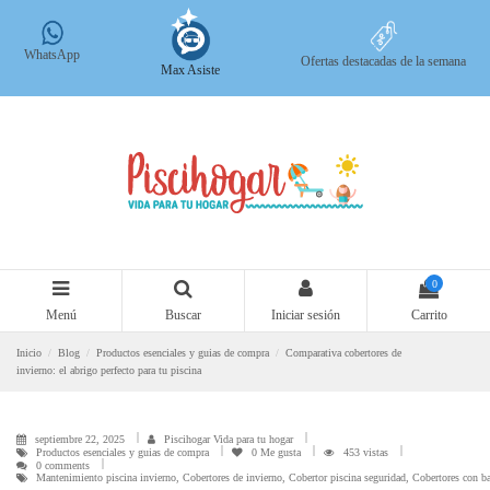
WhatsApp
Ofertas destacadas de la semana
Max Asiste
0
Menú
Buscar
Iniciar sesión
Carrito
Inicio
Blog
Productos esenciales y guias de compra
Comparativa cobertores de
invierno: el abrigo perfecto para tu piscina
septiembre 22, 2025
Piscihogar Vida para tu hogar
Productos esenciales y guias de compra
0
Me gusta
453 vistas
0 comments
Mantenimiento piscina invierno, Cobertores de invierno, Cobertor piscina seguridad, Cobertores con bar