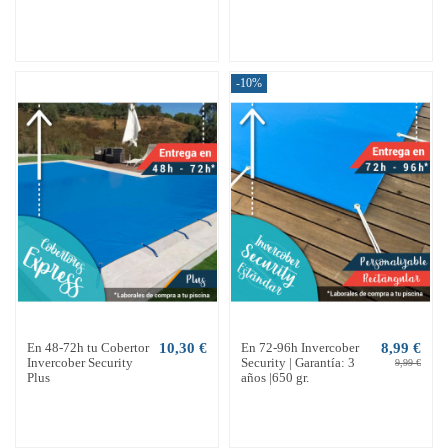
-10%
En 48-72h tu Cobertor
10,30 €
En 72-96h Invercober
8,99 €
Invercober Security
Security | Garantía: 3
9,99 €
Plus
años |650 gr.