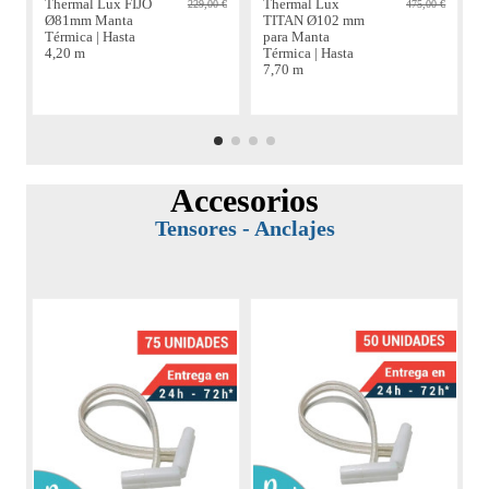
Thermal Lux FIJO
Thermal Lux
229,00 €
475,00 €
Ø81mm Manta
TITAN Ø102 mm
Térmica | Hasta
para Manta
M
4,20 m
Térmica | Hasta
H
7,70 m
Accesorios
Tensores - Anclajes