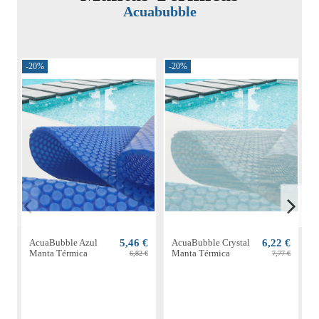
Acuabubble
-20%
-20%
-
AcuaBubble Azul
5,46 €
AcuaBubble Crystal
6,22 €
Manta Térmica
Manta Térmica
M
6,82 €
7,77 €