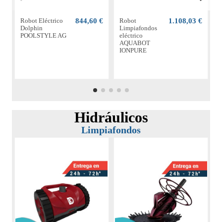
Robot Eléctrico
844,60 €
Robot
1.108,03 €
R
Dolphin
Limpiafondos
POOLSTYLE AG
eléctrico
AQUABOT
IONPURE
Hidráulicos
Limpiafondos