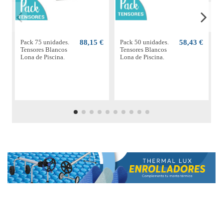
Pack 75 unidades.
88,15 €
Pack 50 unidades.
58,43 €
P
Tensores Blancos
Tensores Blancos
T
Lona de Piscina.
Lona de Piscina.
L