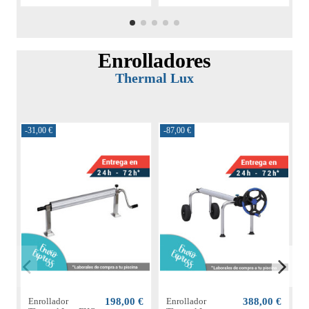
Enrolladores
Thermal Lux
-31,00 €
-87,00 €
-6
Enrollador
198,00 €
Enrollador
388,00 €
E