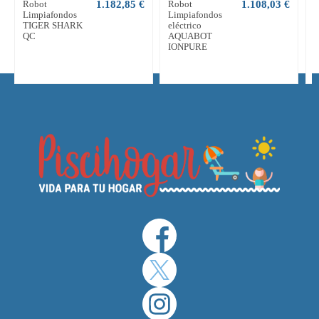
Robot
1.182,85 €
Robot
1.108,03 €
L
Limpiafondos
Limpiafondos
H
TIGER SHARK
eléctrico
QC
AQUABOT
c
IONPURE