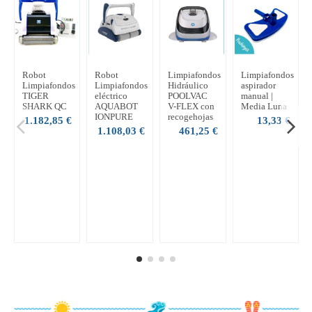
Robot
Robot
Limpiafondos
Limpiafondos
Limpiafondos
Limpiafondos
Hidráulico
aspirador
TIGER
eléctrico
POOLVAC
manual |
SHARK QC
AQUABOT
V-FLEX con
Media Luna
IONPURE
recogehojas
1.182,85 €
13,33 €
1.108,03 €
461,25 €