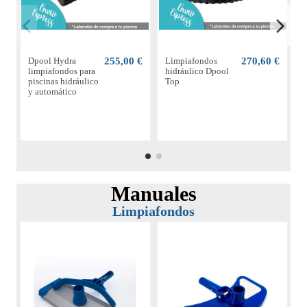
Dpool Hydra
255,00 €
Limpiafondos
270,60 €
limpiafondos para
hidráulico Dpool
N
piscinas hidráulico
Top
s
y automático
Manuales
Limpiafondos