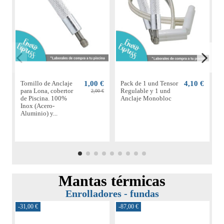
Tornillo de Anclaje
1,00 €
Pack de 1 und Tensor
4,10 €
C
para Lona, cobertor
Regulable y 1 und
p
2,00 €
de Piscina. 100%
Anclaje Monobloc
Inox (Acero-
Aluminio) y...
Mantas térmicas
Enrolladores - fundas
-31,00 €
-87,00 €
-6