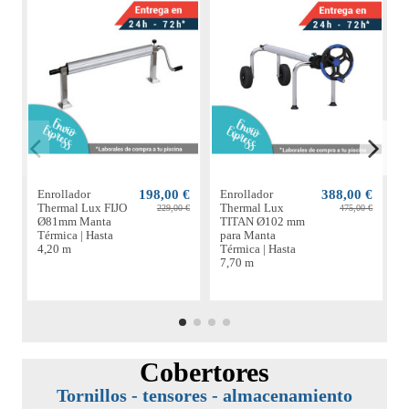
Enrollador
198,00 €
Enrollador
388,00 €
E
Thermal Lux FIJO
Thermal Lux
229,00 €
475,00 €
Ø81mm Manta
TITAN Ø102 mm
Térmica | Hasta
para Manta
M
4,20 m
Térmica | Hasta
H
7,70 m
Cobertores
Tornillos - tensores - almacenamiento