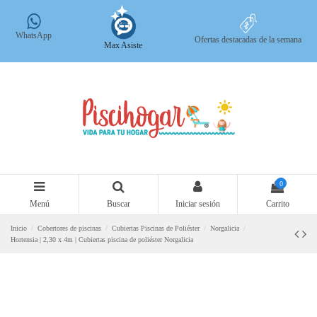
WhatsApp
Ofertas destacadas de la semana
Max Asiste
0
Menú
Buscar
Iniciar sesión
Carrito
Inicio
Cobertores de piscinas
Cubiertas Piscinas de Poliéster
Norgalicia
Hortensia | 2,30 x 4m | Cubiertas piscina de poliéster Norgalicia