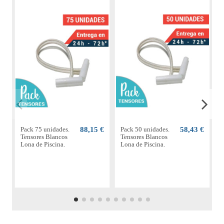
Pack 75 unidades.
88,15 €
Pack 50 unidades.
58,43 €
P
Tensores Blancos
Tensores Blancos
T
Lona de Piscina.
Lona de Piscina.
L