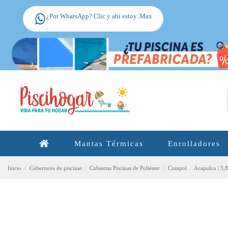
¿Por WhatsApp? Clic y ahi estoy. Max
Mantas Térmicas
Enrolladores
Inicio
Cobertores de piscinas
Cubiertas Piscinas de Poliéster
Coinpol
Acapulco | 3,8