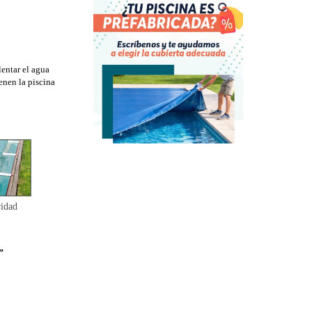
lentar el agua
enen la piscina
idad
”