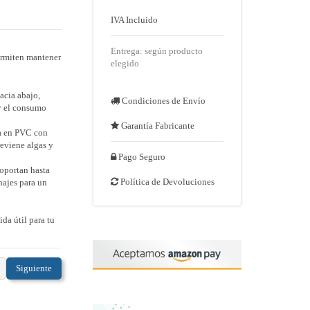
IVA Incluido
Entrega: según producto
ermiten mantener
elegido
hacia abajo,
Condiciones de Envío
 y el consumo
Garantía Fabricante
ta en PVC con
reviene algas y
Pago Seguro
soportan hasta
Política de Devoluciones
najes para un

da útil para tu
Siguiente