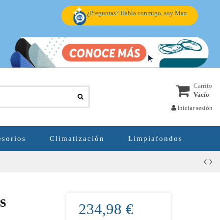
¿Preguntas? Habla conmigo, soy Max
Carrito
Vacío
Iniciar sesión
sorios
Climatización
Limpiafondos
s
234,98 €