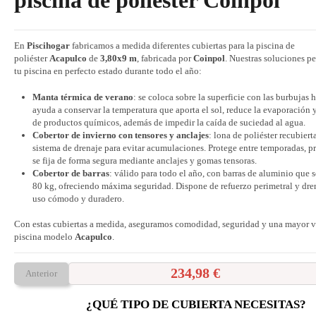
piscina de poliéster Coinpol
En
Piscihogar
fabricamos a medida diferentes cubiertas para la piscina de
poliéster
Acapulco
de
3,80x9 m
, fabricada por
Coinpol
. Nuestras soluciones p
tu piscina en perfecto estado durante todo el año:
Manta térmica de verano
: se coloca sobre la superficie con las burbujas 
ayuda a conservar la temperatura que aporta el sol, reduce la evaporación
de productos químicos, además de impedir la caída de suciedad al agua.
Cobertor de invierno con tensores y anclajes
: lona de poliéster recubier
sistema de drenaje para evitar acumulaciones. Protege entre temporadas, p
se fija de forma segura mediante anclajes y gomas tensoras.
Cobertor de barras
: válido para todo el año, con barras de aluminio que 
80 kg, ofreciendo máxima seguridad. Dispone de refuerzo perimetral y dre
uso cómodo y duradero.
Con estas cubiertas a medida, aseguramos comodidad, seguridad y una mayor vi
piscina modelo
Acapulco
.
234,98 €
Anterior
¿QUÉ TIPO DE CUBIERTA NECESITAS?