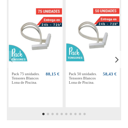
Pack 75 unidades.
88,15 €
Pack 50 unidades.
58,43 €
P
Tensores Blancos
Tensores Blancos
T
Lona de Piscina.
Lona de Piscina.
L