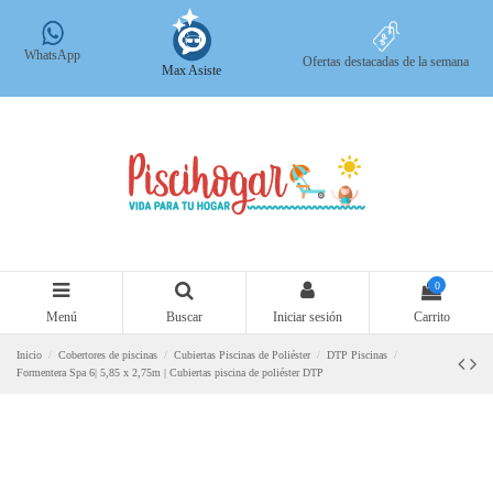
WhatsApp
Ofertas destacadas de la semana
Max Asiste
0
Menú
Buscar
Iniciar sesión
Carrito
Inicio
Cobertores de piscinas
Cubiertas Piscinas de Poliéster
DTP Piscinas
Formentera Spa 6| 5,85 x 2,75m | Cubiertas piscina de poliéster DTP