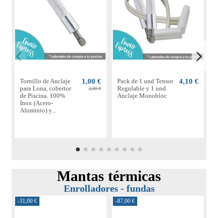
Tornillo de Anclaje
1,00 €
Pack de 1 und Tensor
4,10 €
C
para Lona, cobertor
Regulable y 1 und
p
2,00 €
de Piscina. 100%
Anclaje Monobloc
Inox (Acero-
Aluminio) y...
Mantas térmicas
Enrolladores - fundas
-31,00 €
-87,00 €
-6