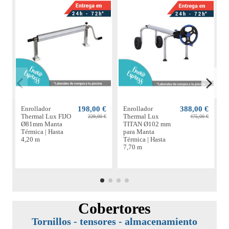
Enrollador
198,00 €
Enrollador
388,00 €
E
Thermal Lux FIJO
Thermal Lux
229,00 €
475,00 €
Ø81mm Manta
TITAN Ø102 mm
Térmica | Hasta
para Manta
M
4,20 m
Térmica | Hasta
H
7,70 m
Cobertores
Tornillos - tensores - almacenamiento