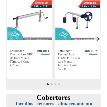
Enrollador
198,00 €
Enrollador
388,00 €
E
Thermal Lux FIJO
Thermal Lux
229,00 €
475,00 €
Ø81mm Manta
TITAN Ø102 mm
Térmica | Hasta
para Manta
M
4,20 m
Térmica | Hasta
H
7,70 m
Cobertores
Tornillos - tensores - almacenamiento