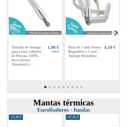
Tornillo de Anclaje
1,00 €
Pack de 1 und Tensor
4,10 €
C
para Lona, cobertor
Regulable y 1 und
p
2,00 €
de Piscina. 100%
Anclaje Monobloc
Inox (Acero-
Aluminio) y...
Mantas térmicas
Enrolladores - fundas
-31,00 €
-87,00 €
-6