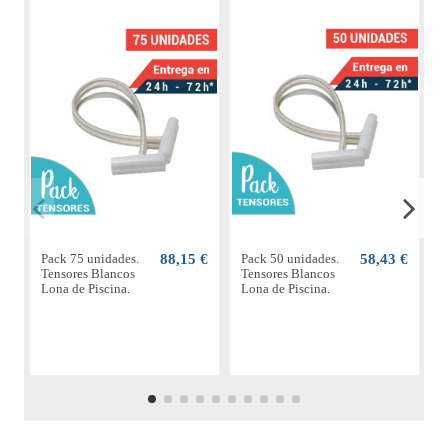
Pack 75 unidades.
88,15 €
Pack 50 unidades.
58,43 €
P
Tensores Blancos
Tensores Blancos
T
Lona de Piscina.
Lona de Piscina.
L