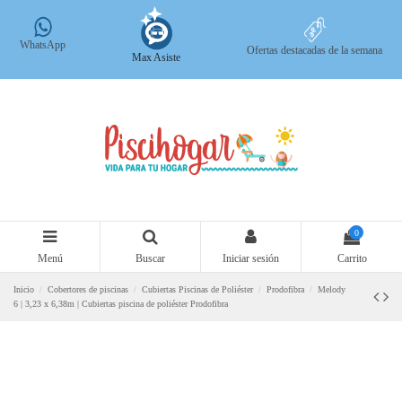
WhatsApp
Ofertas destacadas de la semana
Max Asiste
0
Menú
Buscar
Iniciar sesión
Carrito
Inicio
Cobertores de piscinas
Cubiertas Piscinas de Poliéster
Prodofibra
Melody
6 | 3,23 x 6,38m | Cubiertas piscina de poliéster Prodofibra