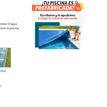
lentar el agua
enen la piscina
idad
”