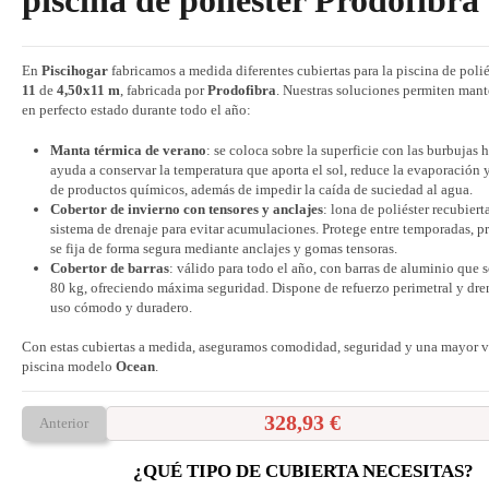
piscina de poliéster Prodofibra
En
Piscihogar
fabricamos a medida diferentes cubiertas para la piscina de poli
11
de
4,50x11 m
, fabricada por
Prodofibra
. Nuestras soluciones permiten mant
en perfecto estado durante todo el año:
Manta térmica de verano
: se coloca sobre la superficie con las burbujas 
ayuda a conservar la temperatura que aporta el sol, reduce la evaporación
de productos químicos, además de impedir la caída de suciedad al agua.
Cobertor de invierno con tensores y anclajes
: lona de poliéster recubier
sistema de drenaje para evitar acumulaciones. Protege entre temporadas, p
se fija de forma segura mediante anclajes y gomas tensoras.
Cobertor de barras
: válido para todo el año, con barras de aluminio que 
80 kg, ofreciendo máxima seguridad. Dispone de refuerzo perimetral y dre
uso cómodo y duradero.
Con estas cubiertas a medida, aseguramos comodidad, seguridad y una mayor vi
piscina modelo
Ocean
.
328,93 €
Anterior
¿QUÉ TIPO DE CUBIERTA NECESITAS?