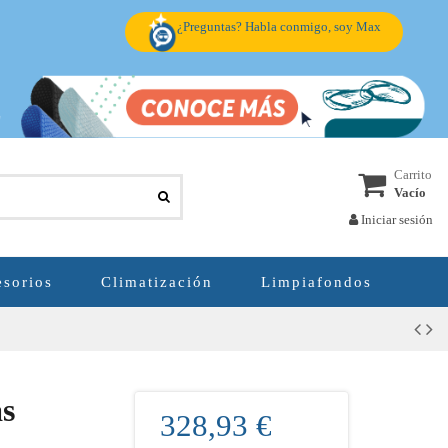
¿Preguntas? Habla conmigo, soy Max
Carrito
Vacío
Iniciar sesión
sorios
Climatización
Limpiafondos
as
328,93 €