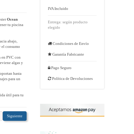
IVA Incluido
éster
Ocean
Entrega: según producto
ener tu piscina
elegido
hacia abajo,
Condiciones de Envío
 y el consumo
Garantía Fabricante
ta en PVC con
reviene algas y
Pago Seguro
soportan hasta
Política de Devoluciones
najes para un

da útil para tu
Siguiente