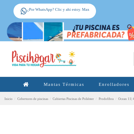
¿Por WhatsApp? Clic y ahi estoy. Max
Mantas Térmicas
Enrolladores
Inicio
Cobertores de piscinas
Cubiertas Piscinas de Poliéster
Prodofibra
Ocean 11| 4