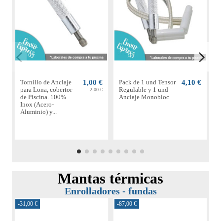
Tornillo de Anclaje
1,00 €
Pack de 1 und Tensor
4,10 €
C
para Lona, cobertor
Regulable y 1 und
p
2,00 €
de Piscina. 100%
Anclaje Monobloc
Inox (Acero-
Aluminio) y...
Mantas térmicas
Enrolladores - fundas
-31,00 €
-87,00 €
-6