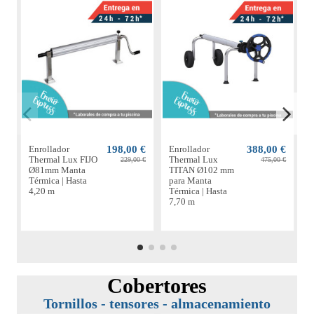
Enrollador
198,00 €
Enrollador
388,00 €
E
Thermal Lux FIJO
Thermal Lux
229,00 €
475,00 €
Ø81mm Manta
TITAN Ø102 mm
Térmica | Hasta
para Manta
M
4,20 m
Térmica | Hasta
H
7,70 m
Cobertores
Tornillos - tensores - almacenamiento