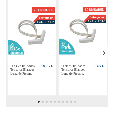
Pack 75 unidades.
88,15 €
Pack 50 unidades.
58,43 €
P
Tensores Blancos
Tensores Blancos
T
Lona de Piscina.
Lona de Piscina.
L