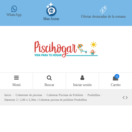
WhatsApp
Ofertas destacadas de la semana
Max Asiste
0
Menú
Buscar
Iniciar sesión
Carrito
Inicio
Cobertores de piscinas
Cubiertas Piscinas de Poliéster
Prodofibra
Harmony 2 | 2,86 x 5,30m | Cubiertas piscina de poliéster Prodofibra