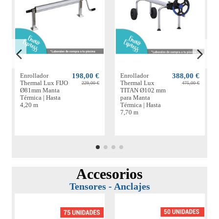
Enrollador
198,00 €
Enrollador
388,00 €
Thermal Lux FIJO
Thermal Lux
229,00 €
475,00 €
Ø81mm Manta
TITAN Ø102 mm
Térmica | Hasta
para Manta
4,20 m
Térmica | Hasta
7,70 m
Accesorios
Tensores - Anclajes