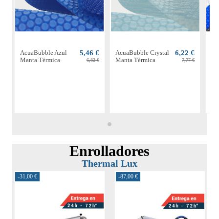
AcuaBubble Azul
5,46 €
AcuaBubble Crystal
6,22 €
Ac
Manta Térmica
Manta Térmica
Ma
6,82 €
7,77 €
Enrolladores
Thermal Lux
-31,00 €
-87,00 €