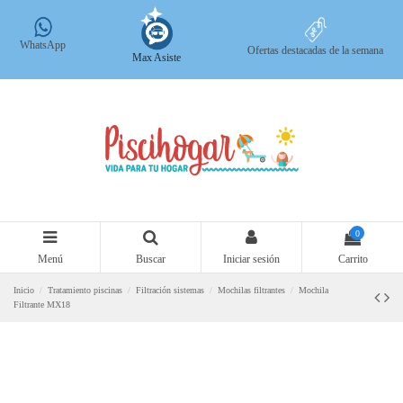
WhatsApp
Ofertas destacadas de la semana
Max Asiste
0
Menú
Buscar
Iniciar sesión
Carrito
Inicio
Tratamiento piscinas
Filtración sistemas
Mochilas filtrantes
Mochila
Filtrante MX18