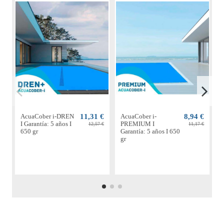
AcuaCober i-DREN
11,31 €
AcuaCober i-
8,94 €
A
I Garantía: 5 años I
PREMIUM I
S
12,57 €
11,17 €
650 gr
Garantía: 5 años I 650
4
gr