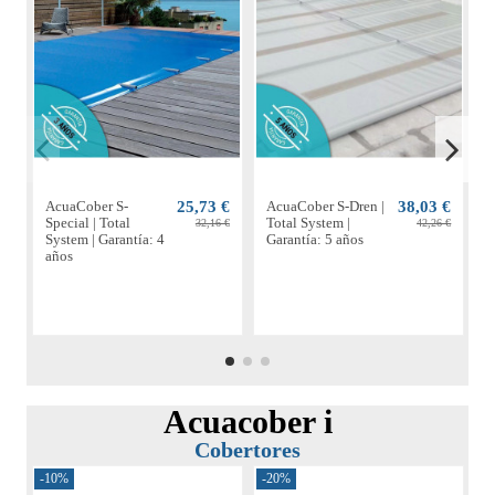
AcuaCober S-
25,73 €
AcuaCober S-Dren |
38,03 €
A
Special | Total
Total System |
P
32,16 €
42,26 €
System | Garantía: 4
Garantía: 5 años
S
años
a
Acuacober i
Cobertores
-10%
-20%
-