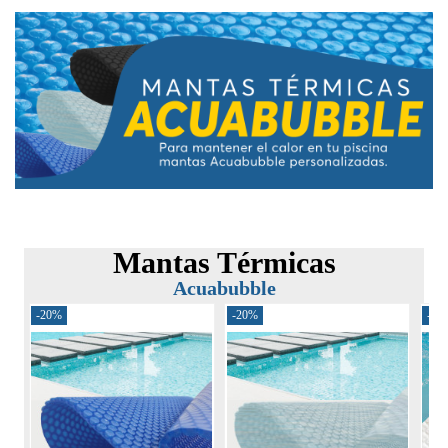
Mantas Térmicas
Acuabubble
-20%
-20%
-30