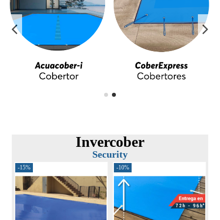
Invercober
Security
-15%
-10%
-