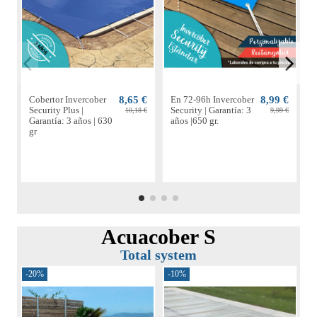
Cobertor Invercober
8,65 €
En 72-96h Invercober
8,99 €
C
Security Plus |
Security | Garantía: 3
S
10,18 €
9,99 €
Garantía: 3 años | 630
años |650 gr.
G
gr
g
Acuacober S
Total system
-20%
-10%
-