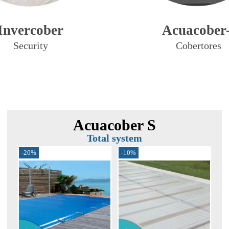
Invercober
Acuacober-
Security
Cobertores
Acuacober S
Total system
-15%
-20%
-20%
-10%
-10%
-2