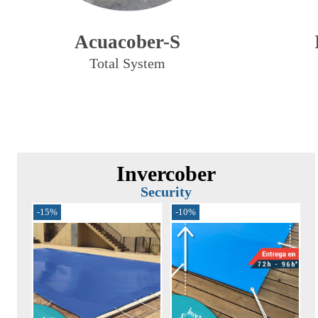
Acuacober-S
Total System
Invercober
Security
-15%
-10%