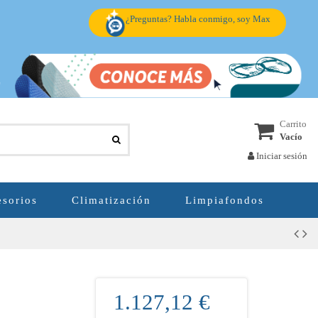
¿Preguntas? Habla conmigo, soy Max
Carrito
Vacío
Iniciar sesión
sorios
Climatización
Limpiafondos
1.127,12 €