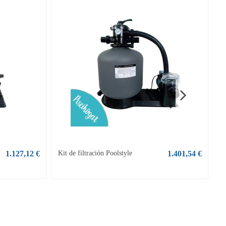
1.127,12 €
Kit de filtración Poolstyle
1.401,54 €
F
c