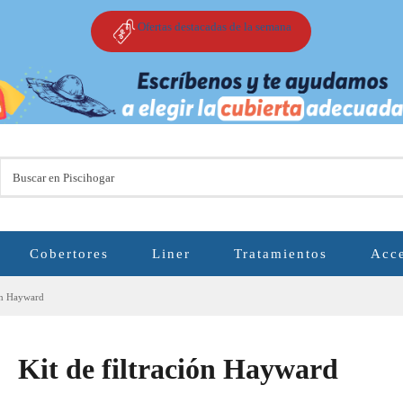
Ofertas destacadas de la semana
Cobertores
Liner
Tratamientos
Acce
ión Hayward
Kit de filtración Hayward