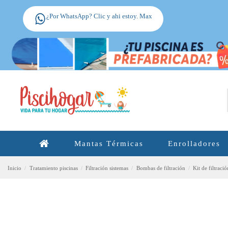
¿Por WhatsApp? Clic y ahi estoy. Max
Mantas Térmicas
Enrolladores
Inicio
Tratamiento piscinas
Filtración sistemas
Bombas de filtración
Kit de filtrac