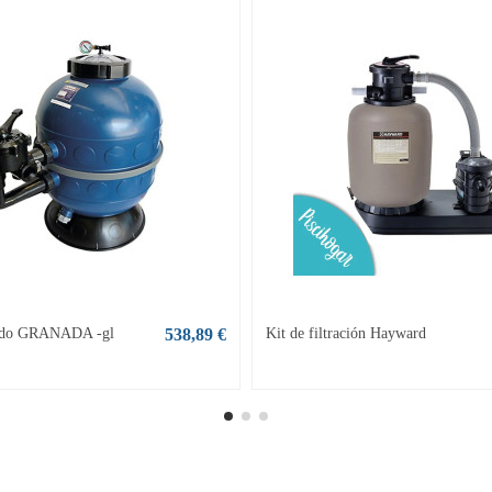
tado GRANADA -gl
538,89 €
Kit de filtración Hayward