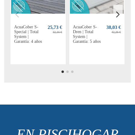
Cobertor
AcuaCober S-
9,04 €
25,73 €
Cobertor
AcuaCober S-
9,80 €
38,03 €
Cobertor 
A
Invercober
Special | Total
Invercober
Dren | Total
Invierno 
P
10,63 €
32,16 €
12,25 €
42,26 €
Security Élite |
System |
Security Forte |
System |
Gramos Pi
S
Garantía: 4 años |
Garantía: 4 años
Garantía: 5 años |
Garantía: 5 años
Elevadas
G
650 gr
680 gr
EN PISCIHOGAR