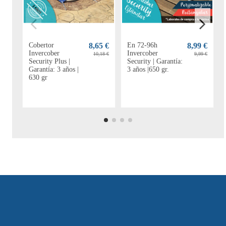
Cobertor
8,65 €
En 72-96h
8,99 €
Invercober
Invercober
10,18 €
9,99 €
Security Plus |
Security | Garantía:
Garantía: 3 años |
3 años |650 gr.
630 gr