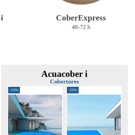
i
CoberExpress
48-72 h
Acuacober i
Cobertores
0%
-10%
-10%
-20%
-25