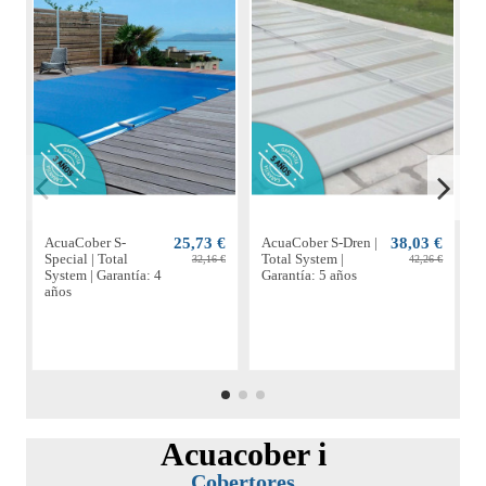
AcuaCober S-
25,73 €
AcuaCober S-Dren |
38,03 €
A
Special | Total
Total System |
P
32,16 €
42,26 €
System | Garantía: 4
Garantía: 5 años
S
años
a
Acuacober i
Cobertores