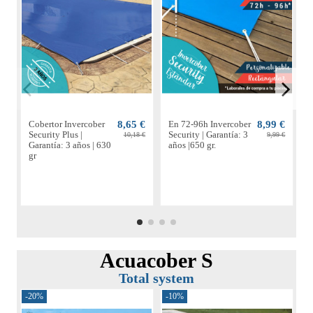
Cobertor Invercober
8,65 €
En 72-96h Invercober
8,99 €
C
Security Plus |
Security | Garantía: 3
S
10,18 €
9,99 €
Garantía: 3 años | 630
años |650 gr.
G
gr
g
Acuacober S
Total system
-20%
-10%
-