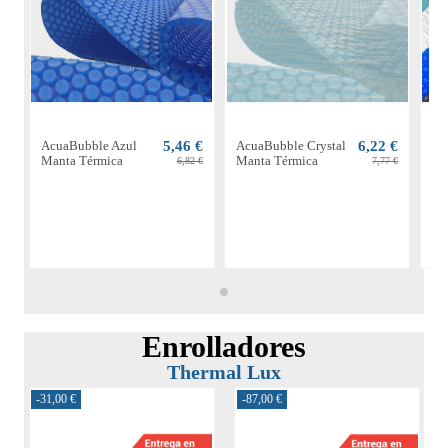
AcuaBubble Azul
5,46 €
AcuaBubble Crystal
6,22 €
Ac
Manta Térmica
Manta Térmica
Ma
6,82 €
7,77 €
Enrolladores
Thermal Lux
-31,00 €
-87,00 €