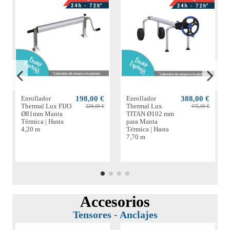
Enrollador
198,00 €
Enrollador
388,00 €
Thermal Lux FIJO
Thermal Lux
229,00 €
475,00 €
Ø81mm Manta
TITAN Ø102 mm
Térmica | Hasta
para Manta
4,20 m
Térmica | Hasta
7,70 m
Accesorios
Tensores - Anclajes