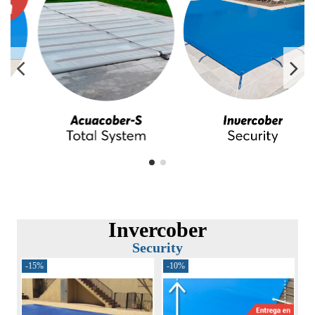
Invercober
Security
-15%
-10%
-