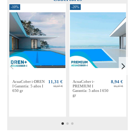
-10%
-20%
-
AcuaCober i-DREN
11,31 €
AcuaCober i-
8,94 €
A
I Garantía: 5 años I
PREMIUM I
S
12,57 €
11,17 €
650 gr
Garantía: 5 años I 650
4
gr