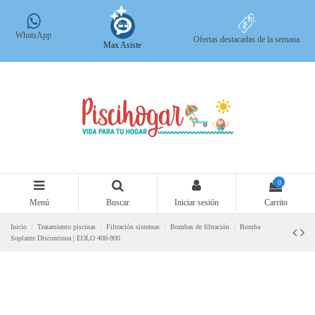
WhatsApp
Ofertas destacadas de la semana
Max Asiste
0
Menú
Buscar
Iniciar sesión
Carrito
Inicio
Tratamiento piscinas
Filtración sistemas
Bombas de filtración
Bomba
Soplante Discontinua | EOLO 400-900